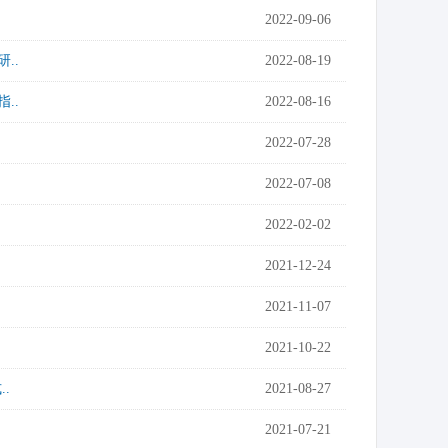
2022-09-06
..
2022-08-19
..
2022-08-16
2022-07-28
2022-07-08
2022-02-02
2021-12-24
2021-11-07
2021-10-22
.
2021-08-27
2021-07-21