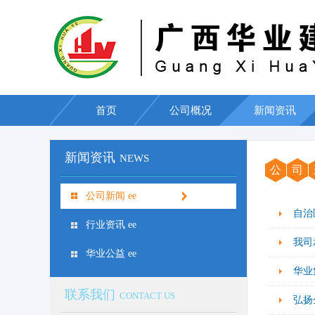
首页
公司概况
新闻资讯
新闻资讯
NEWS
公
司
公司新闻 ee
自治
行业资讯 ee
我司
华业公益 ee
华业
联系我们
CONTACT US
弘扬