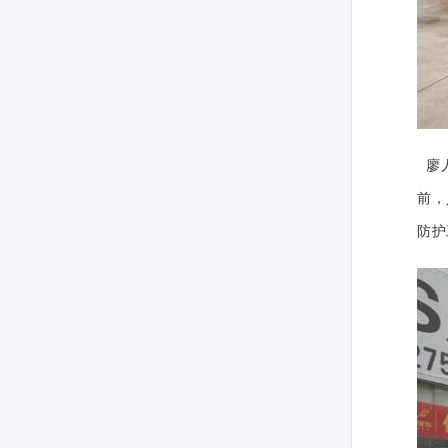
廖人
前，
防护